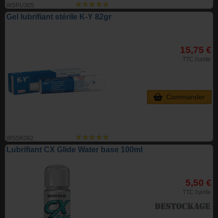
WSPU305
Gel lubrifiant stérile K-Y 82gr
15,75 €
TTC l'unite
Commander
WSSK082
Lubrifiant CX Glide Water base 100ml
5,50 €
TTC l'unite