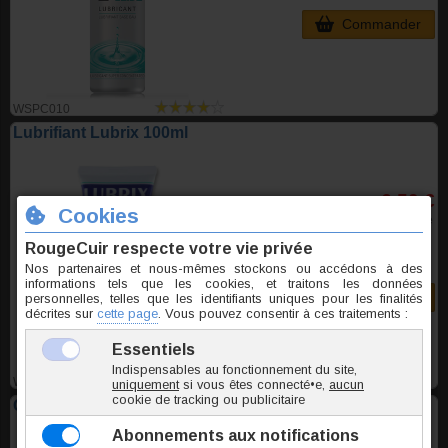
Commander
WSPC010
Lubrifiant Lubrix 100ml
6,50 €
TTC l'unite
Commander
WSPU210
Gel stimulant féminin Lady Orgasm