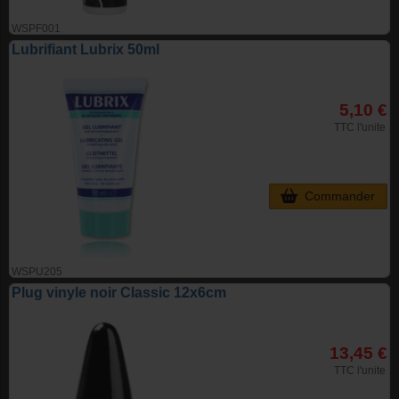
WSPF001
Lubrifiant Lubrix 50ml
5,10 €
TTC l'unite
Commander
WSPU205
Plug vinyle noir Classic 12x6cm
13,45 €
TTC l'unite