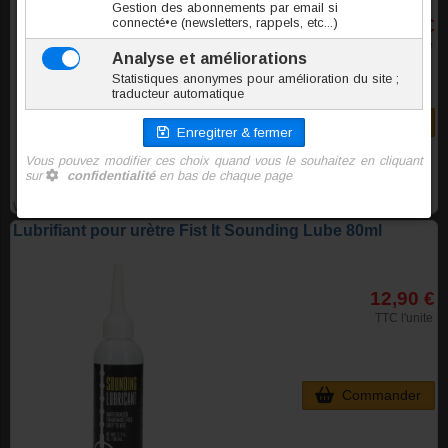
6,70 €
TTC l'unite
Commander
WQCI301
Lubrifiant pour urètre Fist It Sounding Lube 80ml
12,90 €
TTC l'unite
Commander