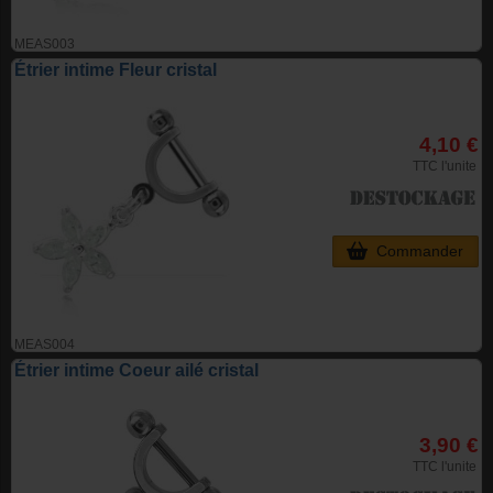
MEAS003
Étrier intime Fleur cristal
4,10 €
TTC l'unite
Commander
MEAS004
Étrier intime Coeur ailé cristal
3,90 €
TTC l'unite