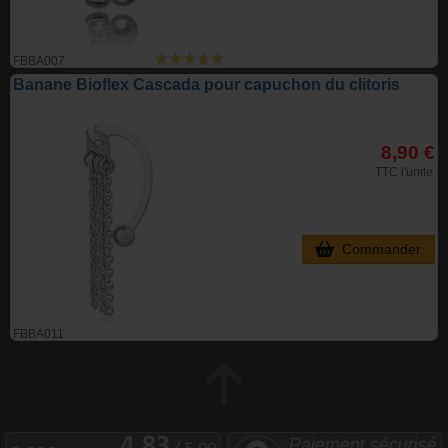
FBBA007
Banane Bioflex Cascada pour capuchon du clitoris
8,90 €
TTC l'unite
Commander
FBBA011