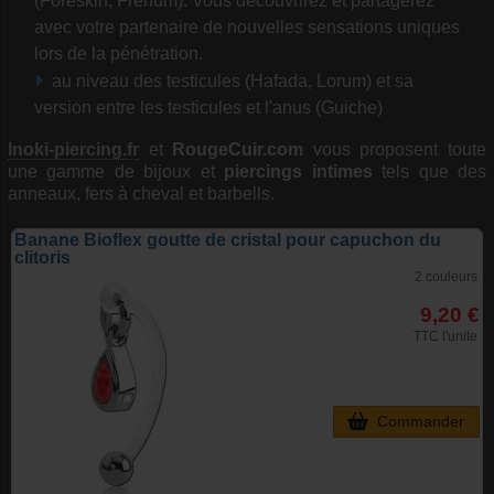
(Foreskin, Frenum). Vous découvrirez et partagerez
avec votre partenaire de nouvelles sensations uniques
lors de la pénétration.
au niveau des testicules (Hafada, Lorum) et sa
version entre les testicules et l'anus (Guiche)
Inoki-piercing.fr
et
RougeCuir.com
vous proposent toute
une gamme de bijoux et
piercings intimes
tels que des
anneaux, fers à cheval et barbells.
Banane Bioflex goutte de cristal pour capuchon du
clitoris
2 couleurs
9,20 €
TTC l'unite
Commander