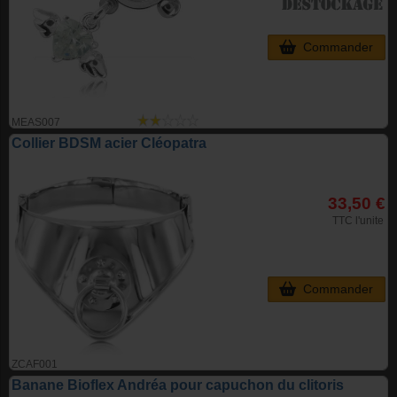
Commander
MEAS007
Collier BDSM acier Cléopatra
33,50 €
TTC l'unite
Commander
ZCAF001
Banane Bioflex Andréa pour capuchon du clitoris