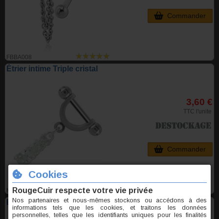
Commander
FBBA008
Étrier intime Triple cristal
3,60 €
TTC l'unite
Commander
MEAS001
Étrier intime avec pendentif Papillon et strass