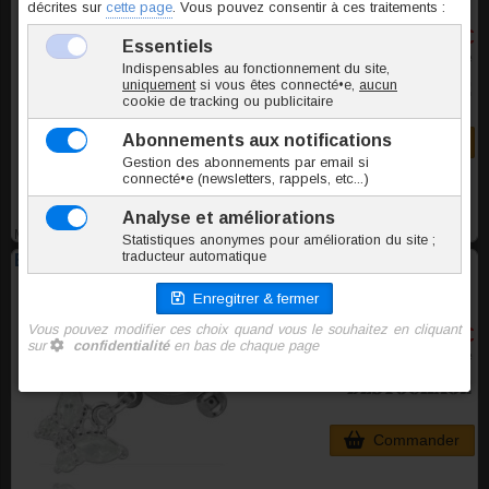
3,90 €
TTC l'unite
Commander
MFA003
Étrier intime Papillon cristal
4,10 €
TTC l'unite
Commander