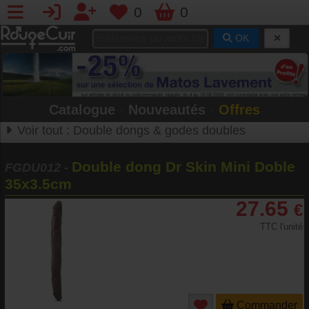
0
0
OK
Catalogue
•
Nouveautés
•
Offres
Voir tout :
Double dongs & godes doubles
Double dong Dr Skin Mini Doble
FGDU012
-
35x3.5cm
27.65
€
TTC l'unité
Commander