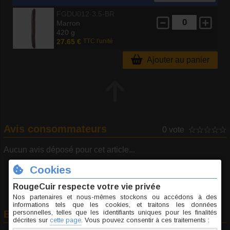
FGDU012-3.5-BR
Marron
420 g
27.65 €
TTC l'unité
Ajouter au panier
Avis consommateurs
0 vote
Aucun avis déposé pour cet article...
En rapport avec cet article