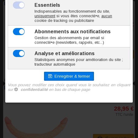
Double gode U-Shape Kiotos Cox 28x3cm chair
18,80 €
TTC l'unite
Commander
FGDU501
Double gode U-Shape Kiotos Cox 40x3.8cm chair
28,95 €
TTC l'unite