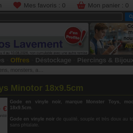
n
Mes favoris :
0
Mon panier :
0
és
•
Offres
•
Déstockage
•
Piercings & Bijou
s, monsters, animals
ys Minotor 18x9.5cm
Gode en vinyle noir, marque Monster Toys, modè
5
€
18x9.5cm
.
unité
Gode en vinyle noir
de qualité, souple et très doux au to
sans phtalate.