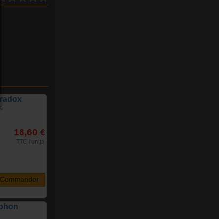
aradox
18,60 €
TTC l'unite
Commander
yphon