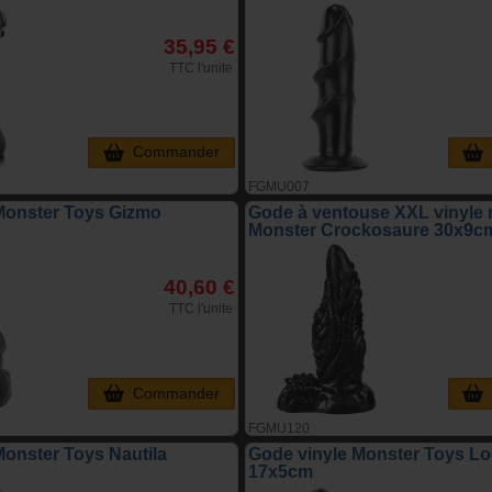
35,95 €
TTC l'unite
Commander
FGMU007
Monster Toys Gizmo
Gode à ventouse XXL vinyle 
Monster Crockosaure 30x9c
40,60 €
TTC l'unite
Commander
FGMU120
Monster Toys Nautila
Gode vinyle Monster Toys L
17x5cm