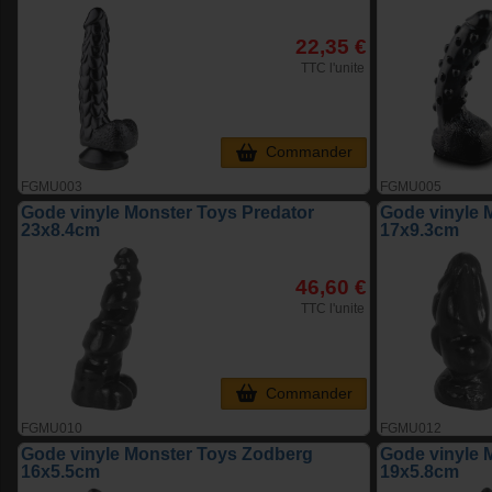
22,35 €
TTC l'unite
Commander
FGMU003
FGMU005
Gode vinyle Monster Toys Predator
Gode vinyle 
23x8.4cm
17x9.3cm
46,60 €
TTC l'unite
Commander
FGMU010
FGMU012
Gode vinyle Monster Toys Zodberg
Gode vinyle 
16x5.5cm
19x5.8cm