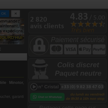
OK
x
le Minotor,
ucher, garanti