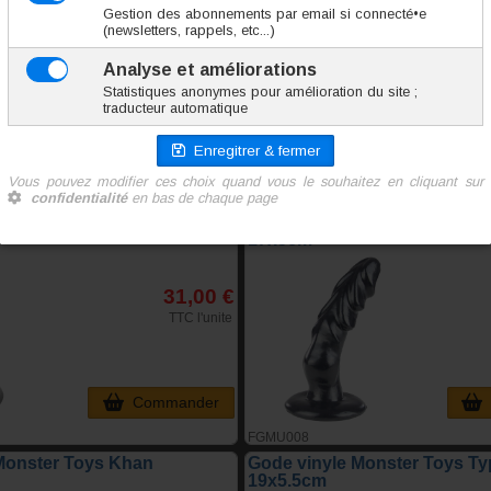
Monster Toys Basilic 22x6cm
Gode vinyle Monster Toys G
17x5cm
31,00 €
TTC l'unite
Commander
FGMU008
Monster Toys Khan
Gode vinyle Monster Toys T
19x5.5cm