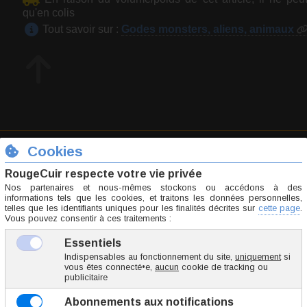
qu'en colis
Tout savoir sur :
Godes monsters, aliens, animaux
FGMU002-9.5
984 g
31.75 €
TTC l'unité
Ajoute
0 vote