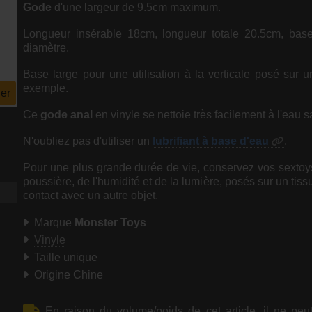
Gode
d'une largeur de 9.5cm maximum.
Longueur insérable 18cm, longueur totale 20.5cm, ba
diamètre.
Base large pour une utilisation à la verticale posé sur u
exemple.
er
Ce
gode anal
en vinyle se nettoie très facilement à l'eau
N'oubliez pas d'utiliser un
lubrifiant à base d'eau
.
Pour une plus grande durée de vie, conservez vos sextoys 
poussière, de l'humidité et de la lumière, posés sur un tis
contact avec un autre objet.
Marque
Monster Toys
Vinyle
Taille unique
Origine Chine
En raison du volume/poids de cet article, il ne peu