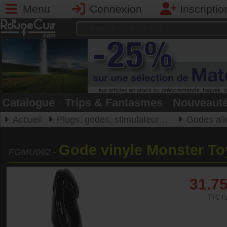
Menu
Connexion
Inscriptio
Catalogue
•
Trips & Fantasmes
•
Nouveaut
Accueil
Plugs, godes, stimulateurs, boules de geishas
Godes alien
Gode vinyle Monster To
FGMU002
-
31.7
TTC l'