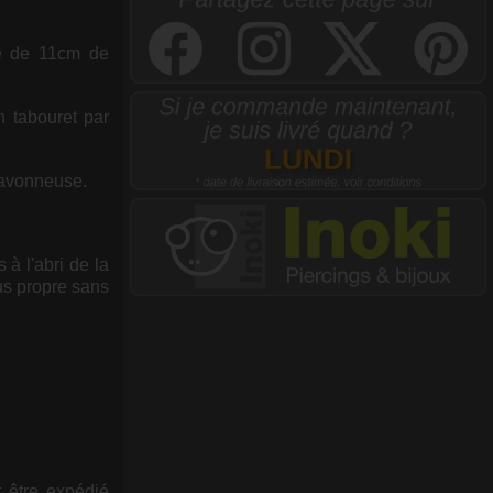
se de 11cm de
n tabouret par
 savonneuse.
à l'abri de la
sus propre sans
t être expédié