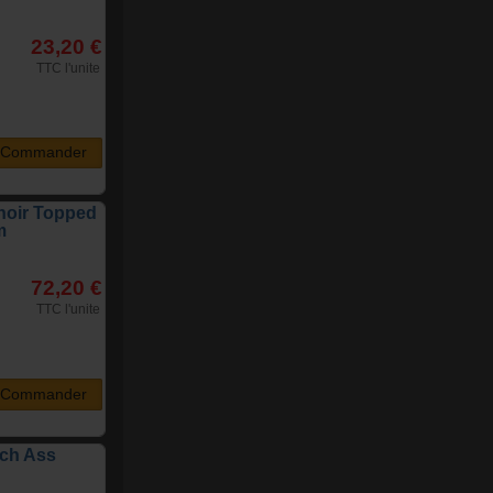
23,20 €
TTC l'unite
Commander
noir Topped
m
72,20 €
TTC l'unite
Commander
och Ass