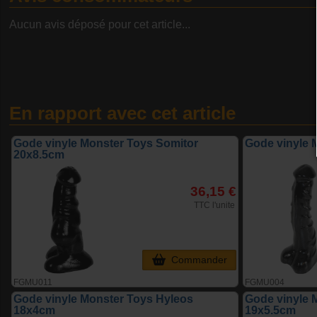
Aucun avis déposé pour cet article...
En rapport avec cet article
Gode vinyle Monster Toys Somitor
Gode vinyle 
20x8.5cm
36,15 €
TTC l'unite
Commander
FGMU011
FGMU004
Gode vinyle Monster Toys Hyleos
Gode vinyle 
18x4cm
19x5.5cm