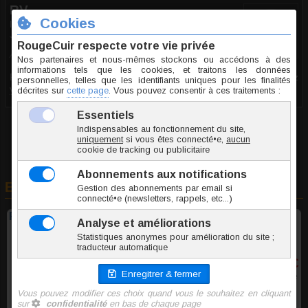
RV
le 20.07.2024
10/10
Avis recueilli par Inoki ®
Pour lire ce commentaire et visualiser cette photo, vous devez
vous connecter
et
avoir plus de 18 ans
En rapport avec cet article
Plug vinyle noir Obus 12x7cm
30,60 €
TTC l'unite