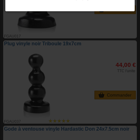
Commander
FGAU017
Plug vinyle noir Triboule 19x7cm
44,00 €
TTC l'unite
Commander
FGAU037
Gode à ventouse vinyle Hardastic Don 24x7.5cm noir