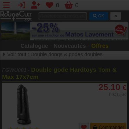
0
0
OK
Catalogue
•
Nouveautés
•
Offres
Voir tout :
Double dongs & godes doubles
Double gode Hardtoys Tom &
FGWU001
-
Max 17x7cm
25.10
€
TTC l'unité
Commander