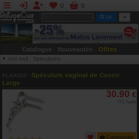
0
0
OK
Catalogue
•
Nouveautés
•
Offres
Voir tout :
Speculums
Spéculum vaginal de Cusco
FLAA003
-
Large
30.90
€
TTC l'unité
Commander