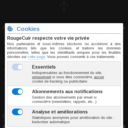
Avis consommateurs
1 avis
Freddy D.
le 28.07.2018
10/10
Avis recueilli par Inoki ®
Pour lire ce commentaire et visualiser cette photo, vous devez
vous connecter
et
avoir plus de 18 ans
En rapport avec cet article
Écarteur anal Ultimate