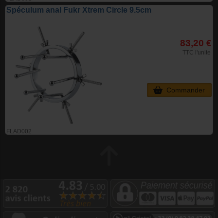
Spéculum anal Fukr Xtrem Circle 9.5cm
83,20 €
TTC l'unite
Commander
FLAD002