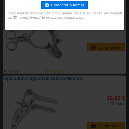
56,40 €
TTC l'unite
Commander
FLAA101
Spéculum vaginal de Cusco Medium
30,90 €
TTC l'unite
Commander