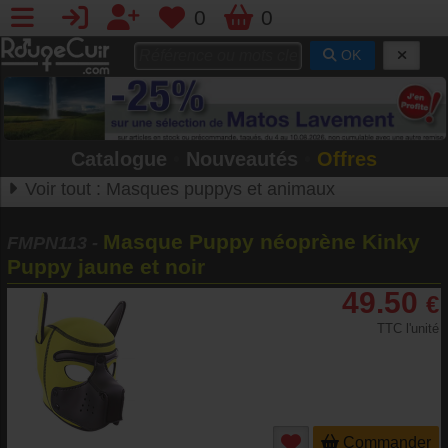
0
0
OK
Catalogue
•
Nouveautés
•
Offres
Voir tout :
Masques puppys et animaux
Masque Puppy néoprène Kinky
FMPN113
-
Puppy jaune et noir
49.50
€
TTC l'unité
Commander