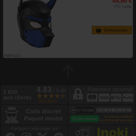
49,50 €
TTC l'unite
Commander
FMPN102