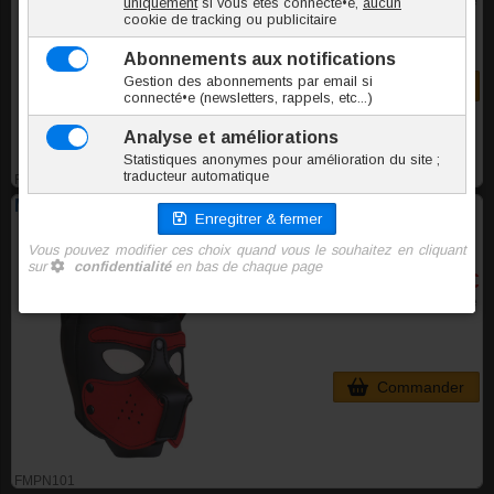
TTC l'unite
Commander
FMPN100
Masque Puppy néoprène Kinky Puppy noir et rouge
50,60 €
TTC l'unite
Commander
FMPN101