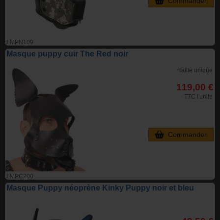
Commander
FMPN109
Masque puppy cuir The Red noir
Taille unique
119,00 €
TTC l'unite
Commander
FMPC200
Masque Puppy néoprène Kinky Puppy noir et bleu