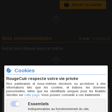
Ajouter au panier
Avis consommateurs
0 vote
Aucun avis déposé pour cet article...
En rapport avec cet article
Masque Puppy néoprène Kinky Puppy noir
50,60 €