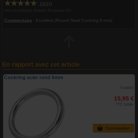
10/10
Avis recueilli par Amazon Royaume-Uni
Commentaire
:
Excellent (Round Steel Cockring 8 mm)
En rapport avec cet article
Cockring acier rond 6mm
5 tailles
15,95 €
TTC l'unite
Commander