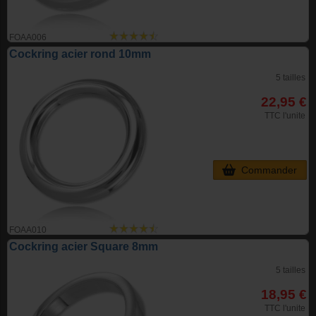
FOAA006
Cockring acier rond 10mm
5 tailles
22,95 €
TTC l'unite
Commander
FOAA010
Cockring acier Square 8mm
5 tailles
18,95 €
TTC l'unite