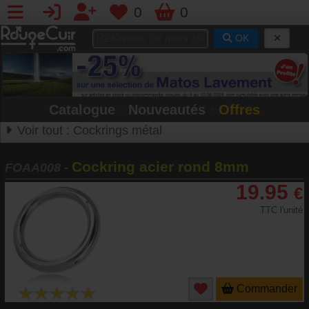
0
0
OK
Catalogue
•
Nouveautés
•
Offres
Voir tout :
Cockrings métal
Cockring acier rond 8mm
FOAA008
-
19.95
€
TTC l'unité
Commander