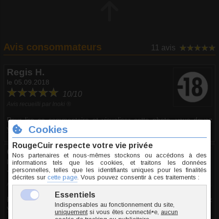
Avis consommateurs
11 avis
Regis H.
le 05.09.2018
10/10
Avis recueilli par Inoki ®
Pour lire ce commentaire et visualiser cette photo, vous devez
vous connecter
et
avoir plus de 18 ans
Guy S.
le 22.05.2018
10/10
Avis recueilli par Inoki ®
Pour lire ce commentaire et visualiser cette photo, vous devez
vous connecter
et
avoir plus de 18 ans