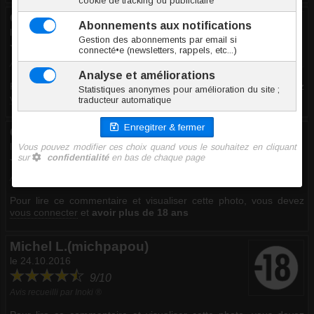
Gérard G.
le 18.06.2017
10/10
Avis recueilli par Inoki ®
Pour lire ce commentaire et visualiser cette photo, vous devez
vous connecter
et
avoir plus de 18 ans
Christophe T.
le 06.04.2017
10/10
Avis recueilli par Inoki ®
Pour lire ce commentaire et visualiser cette photo, vous devez
vous connecter
et
avoir plus de 18 ans
Michel L.(michpapou)
le 24.10.2016
9/10
Avis recueilli par Inoki ®