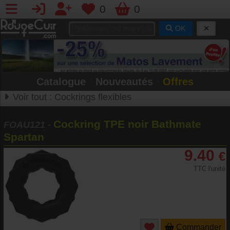
0
0
OK
Catalogue
•
Nouveautés
•
Offres
Voir tout :
Cockrings flexibles
Cockring TPE noir Bathmate
FOAU121
-
Spartan
9.40
€
TTC l'unité
Commander