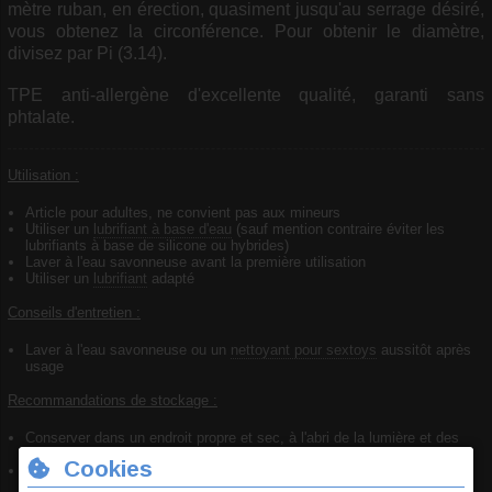
mètre ruban, en érection, quasiment jusqu'au serrage désiré,
vous obtenez la circonférence. Pour obtenir le diamètre,
divisez par Pi (3.14).
TPE anti-allergène d'excellente qualité, garanti sans
phtalate.
Utilisation :
Article pour adultes, ne convient pas aux mineurs
Utiliser un
lubrifiant à base d'eau
(sauf mention contraire éviter les
lubrifiants à base de silicone ou hybrides)
Laver à l'eau savonneuse avant la première utilisation
Utiliser un
lubrifiant
adapté
Conseils d'entretien :
Laver à l'eau savonneuse ou un
nettoyant pour sextoys
aussitôt après
usage
Recommandations de stockage :
Conserver dans un endroit propre et sec, à l'abri de la lumière et des
variations de températures
Ne pas stocker en contact avec un autre objet (idéalement dans du
tissu)