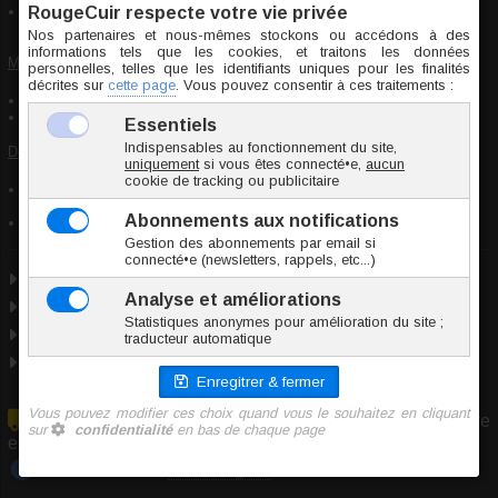
Pour un stockage prolongé, poudrer avec de la fécule de maïs, laver
avant utilisation
Mise en garde de sécurité :
Article pour adultes, ne convient pas aux enfants
En cas de douleur, cesser immédiatement l'utilisation
Déclaration de conformité :
Article conforme aux normes de sécurité en vigueur concernant les
substances dangereuses
TPE (Élastomère thermoplastique)
Marque
Bathmate
TPE
Taille unique
Origine Chine
En raison du volume/poids de cet article, il ne peut être
expédié qu'en colis
Tout savoir sur :
Cockring