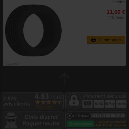
6 tailles
11,60 €
TTC l'unite
Commander
FOAU182