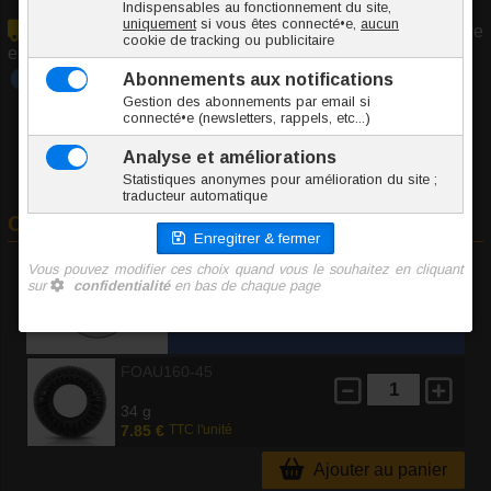
En raison du volume/poids de cet article, il ne peut être
expédié qu'en colis
Tout savoir sur :
Cockring
Commander
A
Diamètre
FOAU160-45
34 g
7.85 €
TTC l'unité
Ajouter au panier