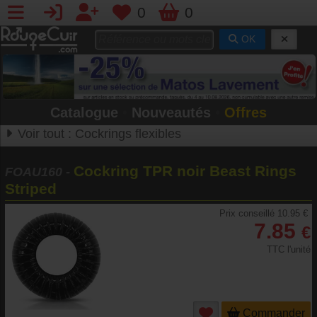
0
0
OK
Catalogue
•
Nouveautés
•
Offres
Voir tout :
Cockrings flexibles
Cockring TPR noir Beast Rings
FOAU160
-
Striped
Prix conseillé 10.95 €
7.85
€
TTC l'unité
Commander