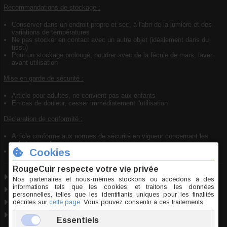
Recommandations de stockage :
Conserver dans un endroit propre et sec, à l'abri de la lumière et des
variations de températures
Ne pas stocker en contact avec un autre objet (idéalement dans du
tissu)
Pour un stockage prolongé, poudrer avec de la fécule de maïs, laver
avant utilisation
Mise en garde de sécurité :
Article pour adultes, ne convient pas aux enfants
En cas de douleur, cesser immédiatement l'utilisation
Déclaration de conformité :
Article conforme aux normes de sécurité en vigueur concernant les
substances dangereuses
TPR (caoutchouc thermoplastique)
Marque
Beast Rings
TPR
Taille unique
Origine Chine