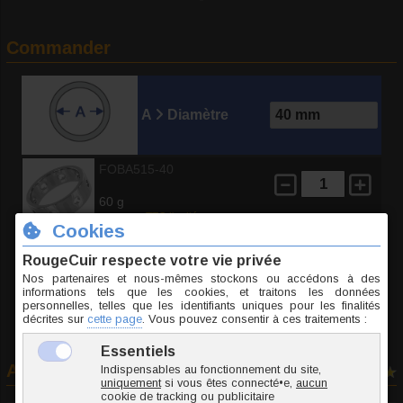
Commander
A
Diamètre
FOBA515-40
60 g
19.95 €
TTC l'unité
Ajouter au panier
Avis consommateurs
6 avis