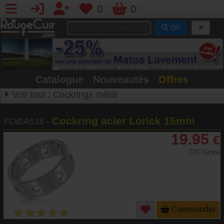
0
0
OK
Catalogue
•
Nouveautés
•
Offres
Voir tout :
Cockrings métal
Cockring acier Lorick 15mm
FOBA515
-
19.95
€
TTC l'unité
Commander