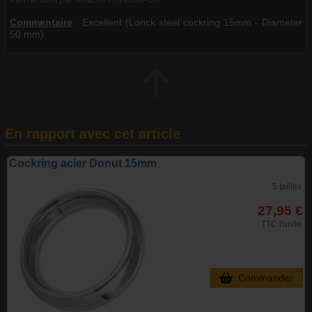
Commentaire
:
Excellent (Lorick steel cockring 15mm - Diameter
50 mm)
En rapport avec cet article
Cockring acier Donut 15mm
5 tailles
27,95 €
TTC l'unite
Commander