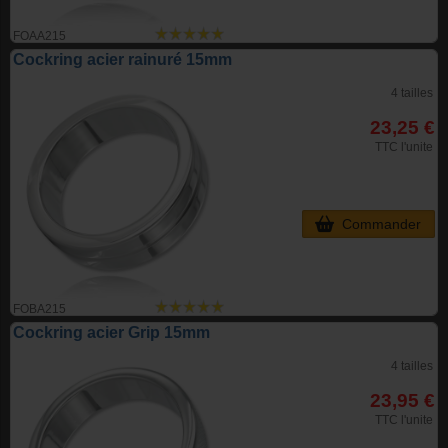
FOAA215
Cockring acier rainuré 15mm
4 tailles
23,25 €
TTC l'unite
Commander
FOBA215
Cockring acier Grip 15mm
4 tailles
23,95 €
TTC l'unite