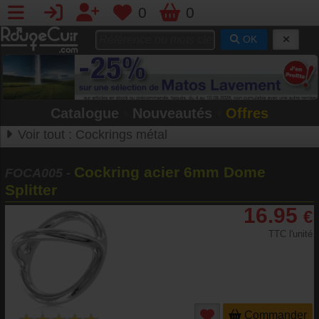
0
0
OK
Catalogue
•
Nouveautés
•
Offres
Voir tout :
Cockrings métal
Cockring acier 6mm Dome
FOCA005
-
Splitter
16.95
€
TTC l'unité
Commander