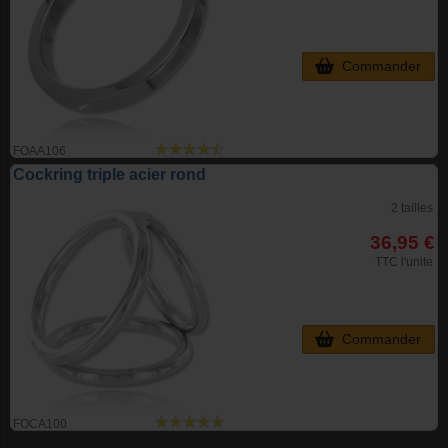
Commander
FOAA106
Cockring triple acier rond
2 tailles
36,95 €
TTC l'unite
Commander
FOCA100