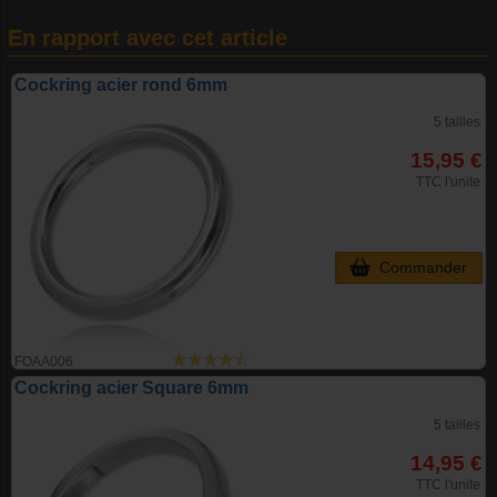
En rapport avec cet article
Cockring acier rond 6mm
5 tailles
15,95 €
TTC l'unite
Commander
FOAA006
Cockring acier Square 6mm
5 tailles
14,95 €
TTC l'unite