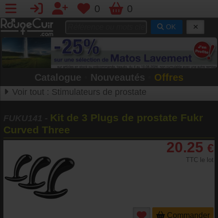
0
0
OK
Catalogue
•
Nouveautés
•
Offres
Voir tout :
Stimulateurs de prostate
Kit de 3 Plugs de prostate Fukr
FUKU141
-
Curved Three
20.25
€
TTC le lot
Commander