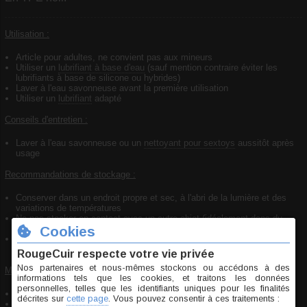
Utilisation :
Article pour adultes, ne convient pas aux mineurs
Utiliser un
lubrifiant à base d'eau
(sauf mention contraire éviter les
lubrifiants à base de silicone ou hybrides)
Laver à l'eau savonneuse avant la première utilisation
Utiliser un
lubrifiant
adapté
Conseils d'entretien :
Laver à l'eau savonneuse ou un
nettoyant pour sextoys
aussitôt après
usage
Recommandations de stockage :
Conserver dans un endroit propre et sec, à l'abri de la lumière et des
variations de températures
Ne pas stocker en contact avec un autre objet (idéalement dans du
tissu)
Pour un stockage prolongé, poudrer avec de la fécule de maïs, laver
avant utilisation
Mise en garde de sécurité :
Article pour adultes, ne convient pas aux enfants
En cas de douleur, cesser immédiatement l'utilisation