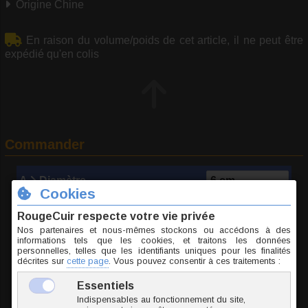
Origine Chine
En raison du volume/poids de cet article, il ne peut être
expédié qu'en colis
Commander
A
Diamètre
FVTU050-6
50 g
16.80 €
TTC le lot
Ajouter au panier