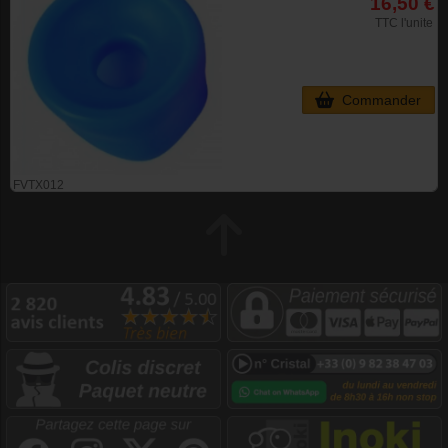
16,50 €
TTC l'unite
Commander
FVTX012