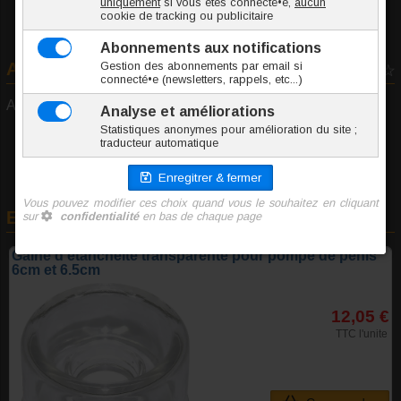
Avis consommateurs
0 vote
Aucun avis déposé pour cet article...
En rapport avec cet article
Gaine d'étanchéité transparente pour pompe de pénis
6cm et 6.5cm
12,05 €
TTC l'unite