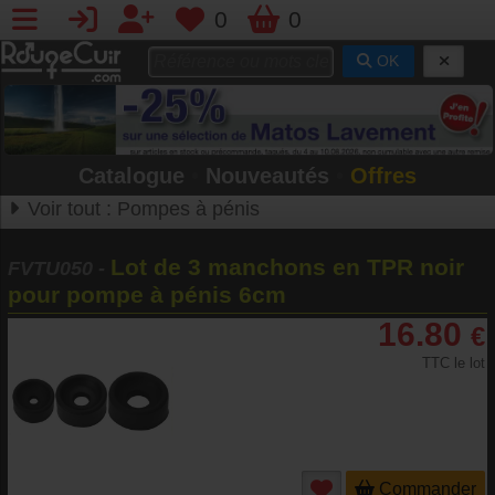
0
0
OK
Catalogue
•
Nouveautés
•
Offres
Voir tout :
Pompes à pénis
Lot de 3 manchons en TPR noir
FVTU050
-
pour pompe à pénis 6cm
16.80
€
TTC le lot
Commander