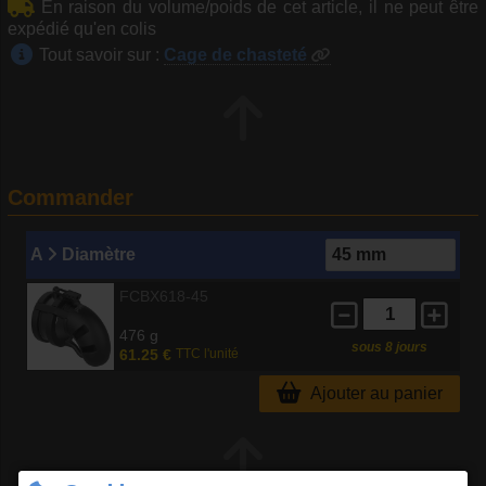
En raison du volume/poids de cet article, il ne peut être
expédié qu'en colis
Tout savoir sur :
Cage de chasteté
Commander
A
Diamètre
FCBX618-45
476 g
sous 8 jours
61.25 €
TTC l'unité
Ajouter au panier