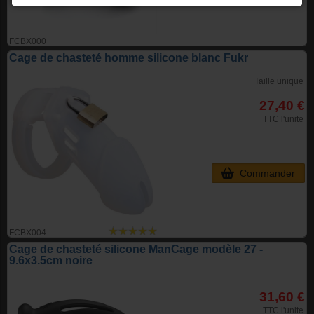
FCBX000
Cage de chasteté homme silicone blanc Fukr
Taille unique
27,40 €
TTC l'unite
Commander
FCBX004
Cage de chasteté silicone ManCage modèle 27 -
9.6x3.5cm noire
31,60 €
TTC l'unite