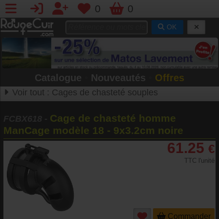
0
0
OK
Catalogue
•
Nouveautés
•
Offres
Voir tout :
Cages de chasteté souples
Cage de chasteté homme
FCBX618
-
ManCage modèle 18 - 9x3.2cm noire
61.25
€
TTC l'unité
Commander