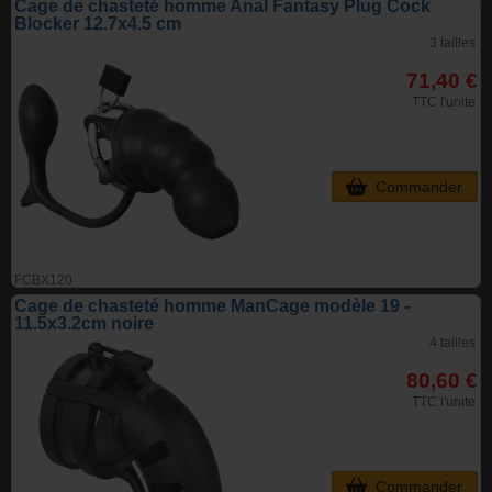
Cage de chasteté homme Anal Fantasy Plug Cock
Blocker 12.7x4.5 cm
3 tailles
71,40 €
TTC l'unite
Commander
FCBX120
Cage de chasteté homme ManCage modèle 19 -
11.5x3.2cm noire
4 tailles
80,60 €
TTC l'unite
Commander