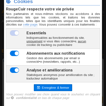
Avis consommateurs
0 vote
Aucun avis déposé pour cet article...
En rapport avec cet article
Cage de chasteté homme silicone noir Fukr
5 tailles
27,75 €
TTC l'unite
Commander