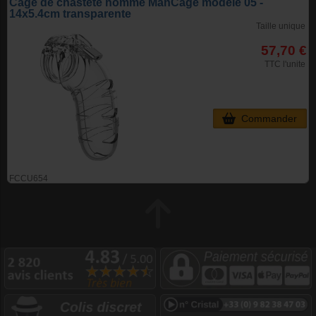
Cage de chasteté homme ManCage modèle 05 -
14x5.4cm transparente
Taille unique
57,70 €
TTC l'unite
Commander
FCCU654