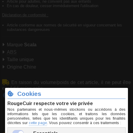
Article pour adultes, ne convient pas aux enfants
En cas de douleur, cesser immédiatement l'utilisation
Déclaration de conformité :
Article conforme aux normes de sécurité en vigueur concernant les
substances dangereuses
Marque
Scala
ABS
Taille unique
Origine Chine
En raison du volume/poids de cet article, il ne peut être
expédié qu'en colis
Tout savoir sur :
Cage de chasteté