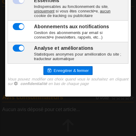
Commander
A
Diamètre
FCCU084-46
146 g
18.60 €
TTC l'unité
Ajouter au panier
Avis consommateurs
0 vote
Aucun avis déposé pour cet article...