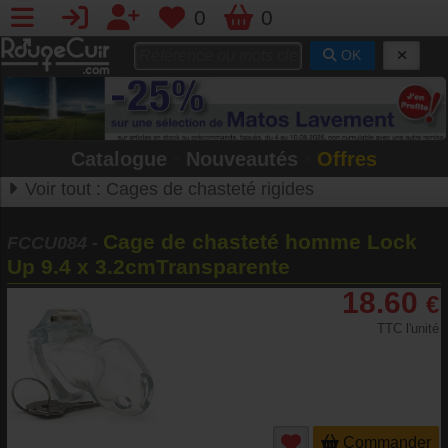
0
0
OK
Catalogue
•
Nouveautés
•
Offres
Voir tout :
Cages de chasteté rigides
Cage de chasteté homme Lock
FCCU084
-
Up 9.4 x 3.2cmTransparente
18.60
€
TTC l'unité
Commander