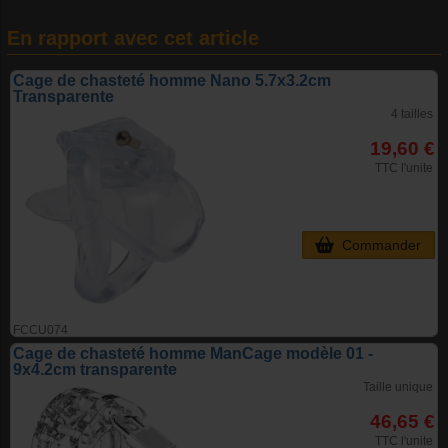
En rapport avec cet article
Cage de chasteté homme Nano 5.7x3.2cm
Transparente
4 tailles
19,60 €
TTC l'unite
Commander
FCCU074
Cage de chasteté homme ManCage modèle 01 -
9x4.2cm transparente
Taille unique
46,65 €
TTC l'unite