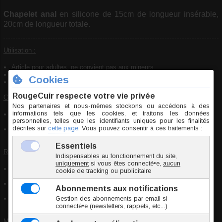
Chapelet anal
en silicone de 15cm de longueur insérable,
20cm de longueur totale.
Utilisation :
Article pour adultes, ne convient pas aux mineurs
Laver à l'eau savonneuse avant la première utilisation
Utiliser un
lubrifiant
adapté
Conseils d'entretien :
Laver à l'eau savonneuse ou un
nettoyant pour sextoys
aussitôt après
usage
Utiliser des lubrifiants à
base d'eau
(pas de lubrifiants à base de
silicone)
Recommandations de stockage :
Conserver dans un endroit propre et sec, à l'abri de la lumière et des
variations de températures
Ne pas stocker en contact avec un autre objet (idéalement dans du
tissu)
Pour un stockage prolongé, poudrer avec de la fécule de maïs, laver
avant utilisation
Mise en garde de sécurité :