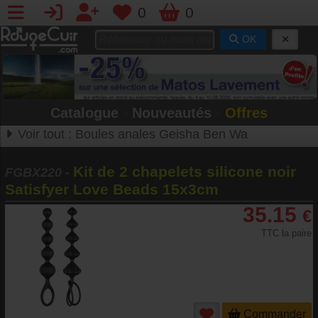
0
0
OK
Catalogue
•
Nouveautés
•
Offres
Voir tout :
Boules anales Geisha Ben Wa
Kit de 2 chapelets silicone noir
FGBX220
-
Satisfyer Love Beads 15x3cm
35.15
€
TTC la paire
Commander