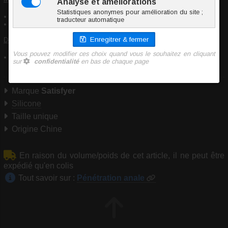
Article pour adultes, ne convient pas aux enfants
En cas de douleur, cesser immédiatement l'utilisation
Déclaration de conformité :
Article conforme aux normes de sécurité en vigueur concernant les
substances dangereuses
Marque
Satisfyer
Silicone
Taille unique
Origine Chine
En raison du volume/poids de cet article, il ne peut être
expédié qu'en colis
Tout savoir sur :
Pénétration anale