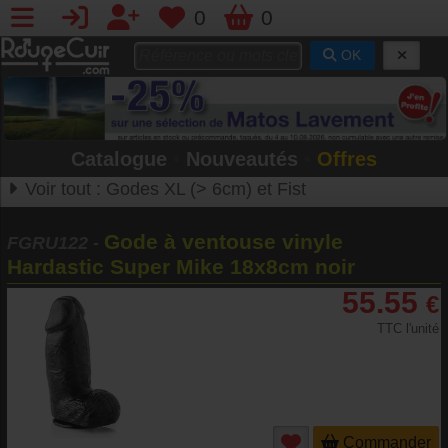
0
0
OK
Catalogue
•
Nouveautés
•
Offres
Voir tout :
Godes XL (> 6cm) et Fist
Gode à ventouse vinyle
FGRU122
-
Hardastic Super Mike 18x8cm noir
55.55
€
TTC l'unité
Commander