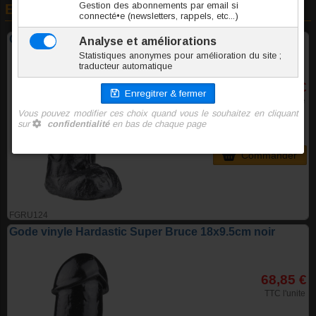
En rapport avec cet article
Gode vinyle Hardastic Super Devon 17x9cm noir
59,95 €
TTC l'unite
Commander
FGRU124
Gode vinyle Hardastic Super Bruce 18x9.5cm noir
68,85 €
TTC l'unite