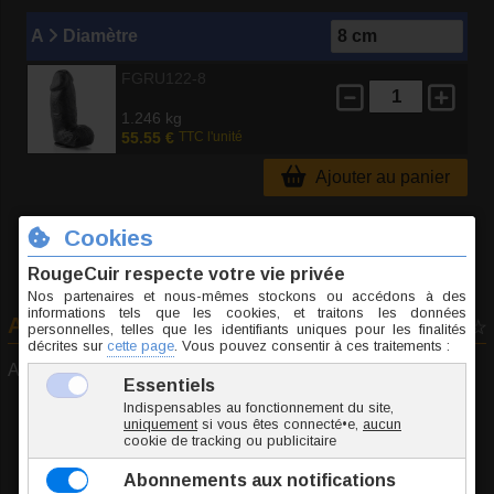
A
Diamètre
FGRU122-8
1.246 kg
55.55 €
TTC l'unité
Ajouter au panier
Avis consommateurs
0 vote
Aucun avis déposé pour cet article...