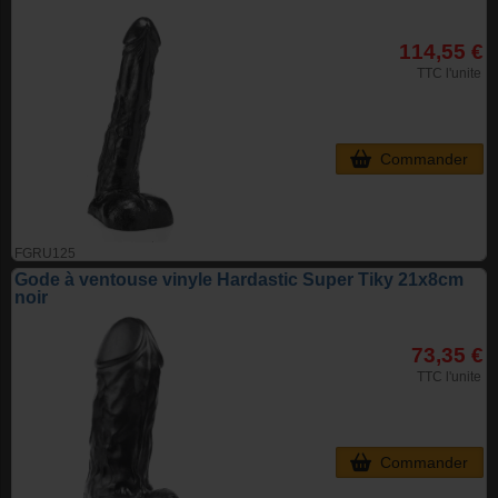
114,55 €
TTC l'unite
Commander
FGRU125
Gode à ventouse vinyle Hardastic Super Tiky 21x8cm
noir
73,35 €
TTC l'unite
Commander