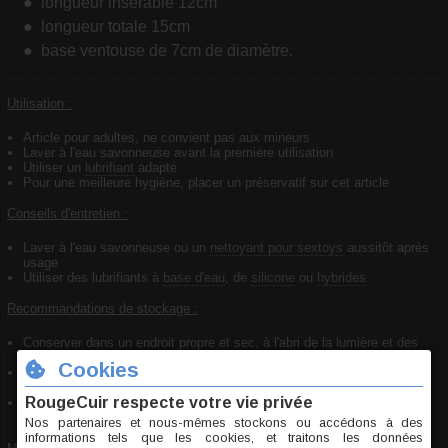
longueur insérable 12cm
longueur totale 15cm
base ventouse de 7cm de diamètre.
Utilisation :
Article pour adultes, ne convient pas aux mineurs
Laver à l'eau savonneuse avant la première utilisation
Utiliser un
lubrifiant
adapté
Pour une meilleure hygiène, placer un préservatif sur cet article
Conseils d'entretien :
Laver à l'eau savonneuse ou un
nettoyant pour sextoys
aussitôt après
usage
Utiliser des lubrifiants à
base d'eau
, de
silicone
ou
hybrides
Recommandations de stockage :
Conserver dans un endroit propre et sec, à l'abri de la lumière et des
variations de températures
Ne pas stocker en contact avec un autre objet (idéalement dans du
tissu)
Pour un stockage prolongé, poudrer avec de la fécule de maïs, laver
avant utilisation