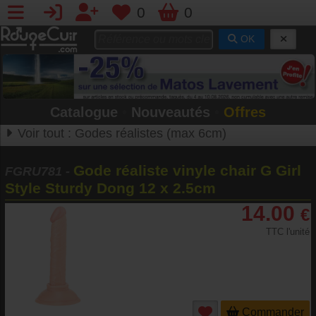
0
0
OK
Catalogue
•
Nouveautés
•
Offres
Voir tout :
Godes réalistes (max 6cm)
Gode réaliste vinyle chair G Girl
FGRU781
-
Style Sturdy Dong 12 x 2.5cm
14.00
€
TTC l'unité
Commander