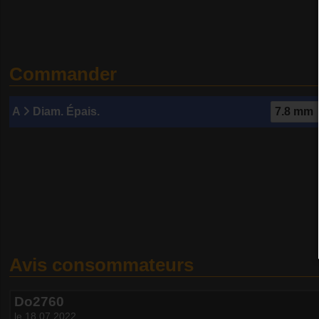
Commander
A
Diam. Épais.
Avis consommateurs
Do2760
le 18.07.2022