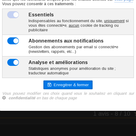
FPUA028-7.8
35 g
18.30 €
TTC l'unité
Ajoute
1 avis
- 8 / 10