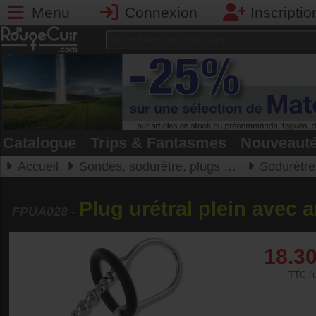
Menu
Connexion
Inscriptio
Catalogue
•
Trips & Fantasmes
•
Nouveaut
Accueil
Sondes, sodurètre, plugs urétraux
Sodurètre, plugs u
Plug urétral plein avec
FPUA028
-
18.3
TTC l'