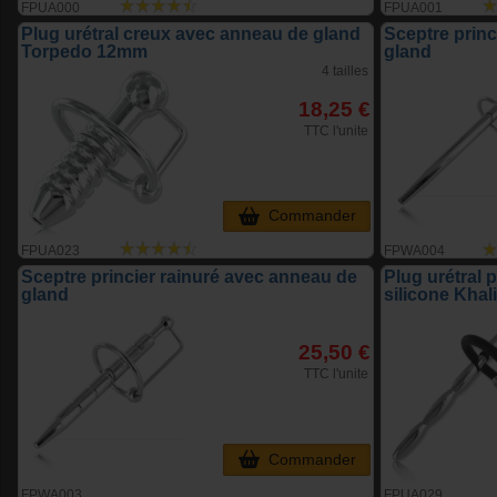
FPUA000
FPUA001
Plug urétral creux avec anneau de gland
Sceptre prin
Torpedo 12mm
gland
4 tailles
18,25 €
TTC l'unite
Commander
FPUA023
FPWA004
Sceptre princier rainuré avec anneau de
Plug urétral 
gland
silicone Kha
25,50 €
TTC l'unite
Commander
FPWA003
FPUA029