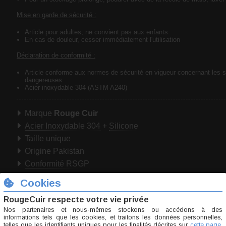
Mise en garde de sécurité :
Article pour adultes, ne convient pas aux enfants
En cas de douleur, cesser immédiatement l'utilisation
Déclaration de conformité :
Article conforme aux normes de sécurité en vigueur concernant les 
dangereuses
Acier inoxydable 304 (ASTM A240)
Marque
Rouge Cuir
Acier Inoxydable 304
+
Silicone
Taille unique
Origine Pakistan
Conformité RSGP
En raison du volume/poids de cet article, il ne peu
qu'en colis
Tout savoir sur :
Sodurètre ou insertion urétrale