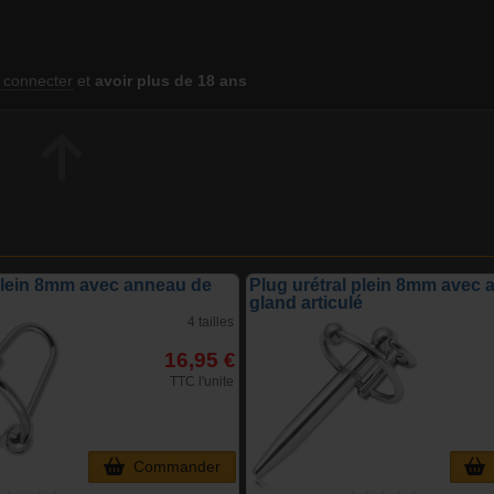
 connecter
et
avoir plus de 18 ans
 plein 8mm avec anneau de
Plug urétral plein 8mm avec
gland articulé
4 tailles
16,95 €
TTC l'unite
Commander