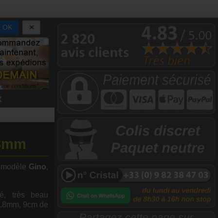
OK
x
.8mm
, modèle
Gino
,
té, très beau
7.8mm, 9cm de