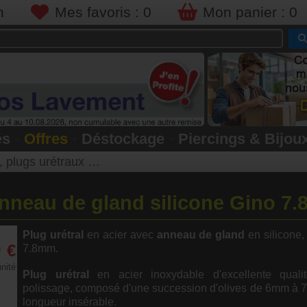
n
Mes favoris :
0
Mon panier :
0
és
•
Offres
•
Déstockage
•
Piercings & Bijou
rétraux et sceptres princiers
 anneau de gland silicone Gino 7
Plug urétral
en acier avec
anneau de gland
en silicone
0
€
7.8mm.
unité
Plug urétral
en acier inoxydable d'excellente quali
polissage, composé d'une succession d'olives de 6mm à 
longueur insérable.