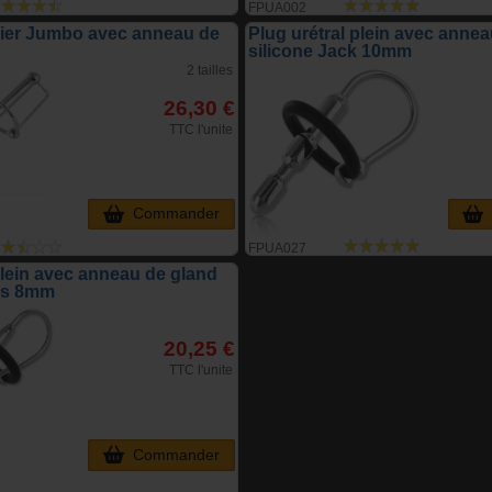
FPUA002
cier Jumbo avec anneau de
Plug urétral plein avec anne
silicone Jack 10mm
2 tailles
26,30 €
TTC l'unite
Commander
FPUA027
plein avec anneau de gland
lis 8mm
20,25 €
TTC l'unite
Commander