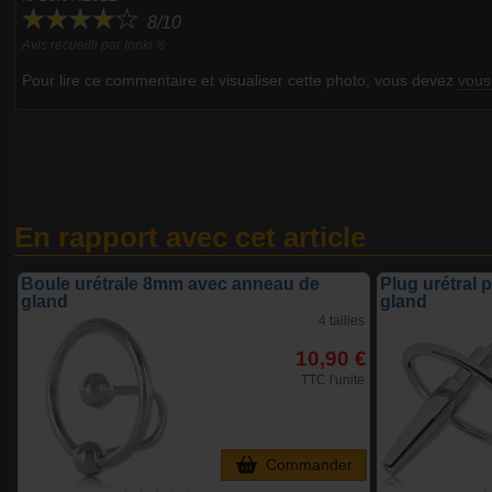
8/10
Avis recueilli par Inoki ®
Pour lire ce commentaire et visualiser cette photo, vous devez
vous
En rapport avec cet article
Boule urétrale 8mm avec anneau de
Plug urétral
gland
gland
4 tailles
10,90 €
TTC l'unite
Commander