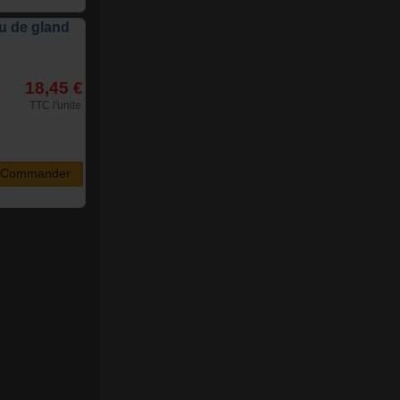
au de gland
18,45 €
TTC l'unite
Commander