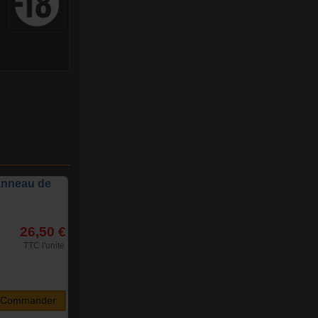
 anneau de
26,50 €
TTC l'unite
Commander