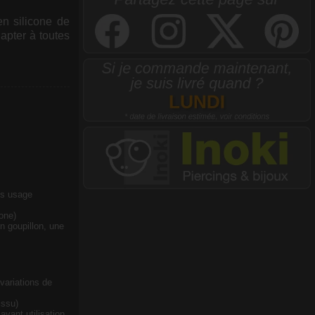
n silicone de
apter à toutes
ès usage
cone)
un goupillon, une
 variations de
issu)
vant utilisation