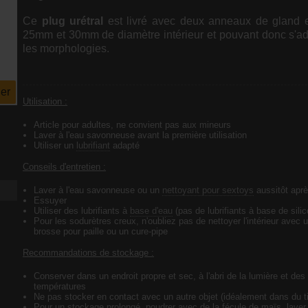
Ce
plug urétral
est livré avec deux anneaux de gland e
25mm et 30mm de diamètre intérieur et pouvant donc s'ad
les morphologies.
er
Utilisation :
Article pour adultes, ne convient pas aux mineurs
Laver à l'eau savonneuse avant la première utilisation
Utiliser un
lubrifiant
adapté
Conseils d'entretien :
Laver à l'eau savonneuse ou un
nettoyant pour sextoys
aussitôt apr
Essuyer
Utiliser des lubrifiants à
base d'eau
(pas de lubrifiants à base de sili
Pour les sodurètres creux, n'oubliez pas de nettoyer l'intérieur avec 
brosse pour paille ou un cure-pipe
Recommandations de stockage :
Conserver dans un endroit propre et sec, à l'abri de la lumière et des
températures
Ne pas stocker en contact avec un autre objet (idéalement dans du t
Pour un stockage prolongé, poudrer avec de la fécule de maïs, laver a