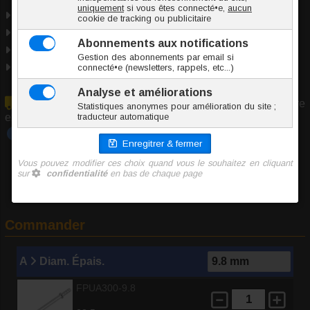
Marque
UrethralPlay
Acier Inoxydable
Taille unique
Origine Chine
En raison du volume/poids de cet article, il ne peut être
expédié qu'en colis
Tout savoir sur :
Sodurètre ou insertion urétrale
Commander
A
Diam. Épais.
FPUA300-9.8