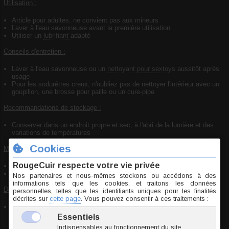
Utilisation :
Article pour adultes, ne convient pas aux mineurs
Laver à l'eau savonneuse avant la première utilisation
Utiliser un
lubrifiant
adapté
Conseils d'entretien :
Laver à l'eau savonneuse ou un
nettoyant pour sextoys
aussitôt après
usage
Pour les sodurètres creux, n'oubliez pas de nettoyer l'intérieur avec un
goupillon, une brosse pour paille ou un cure-pipe
Recommandations de stockage :
Conserver dans un endroit propre et sec, à l'abri de la lumière et des
variations de températures
Mise en garde de sécurité :
Article pour adultes, ne convient pas aux enfants
En cas de douleur, cesser immédiatement l'utilisation
Déclaration de conformité :
Article conforme aux normes de sécurité en vigueur concernant les
substances dangereuses