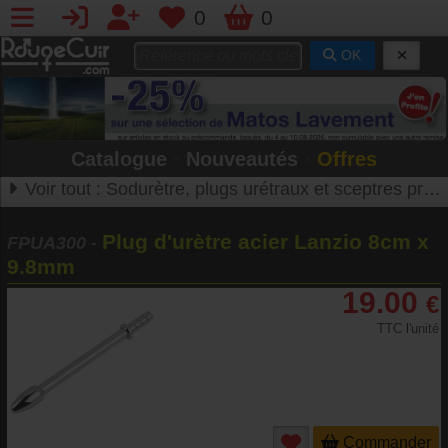
0
0
OK
Catalogue
•
Nouveautés
•
Offres
Voir tout :
Sodurètre, plugs urétraux et sceptres princiers
Plug d'urètre acier Lanzio 8cm x
FPUA300
-
9.8mm
19.00
€
TTC l'unité
Commander