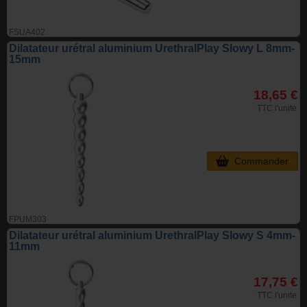
FSUA402
Dilatateur urétral aluminium UrethralPlay Slowy L 8mm-
15mm
18,65 €
TTC l'unite
Commander
FPUM303
Dilatateur urétral aluminium UrethralPlay Slowy S 4mm-
11mm
17,75 €
TTC l'unite