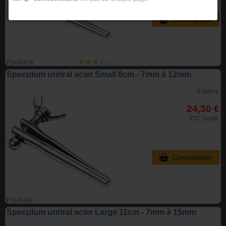
Commander
FSUA404
Speculum urétral acier Small 6cm - 7mm à 12mm
6 tailles
24,30 €
TTC l'unite
Commander
FSUA401
Speculum urétral acier Large 11cm - 7mm à 15mm