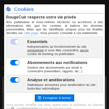
Avis consommateurs
0 vote
Aucun avis déposé pour cet article...
En rapport avec cet article
Speculum urétral acier Extra Large 11cm - 10mm à
16mm
24,85 €
TTC l'unite