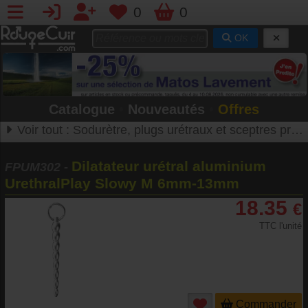
0
0
OK
Catalogue
•
Nouveautés
•
Offres
Voir tout :
Sodurètre, plugs urétraux et sceptres princiers
Dilatateur urétral aluminium
FPUM302
-
UrethralPlay Slowy M 6mm-13mm
18.35
€
TTC l'unité
Commander