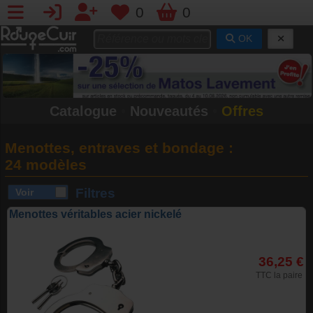
0
0
OK
Catalogue
•
Nouveautés
•
Offres
Menottes, entraves et bondage :
24 modèles
Filtres
Menottes véritables acier nickelé
36,25 €
TTC la paire