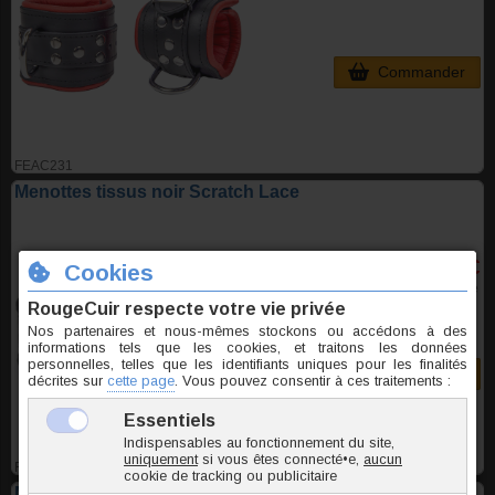
Commander
FEAC231
Menottes tissus noir Scratch Lace
18,75 €
TTC la paire
Commander
FEAD001
Menottes tissus noir et scratch Ouch!