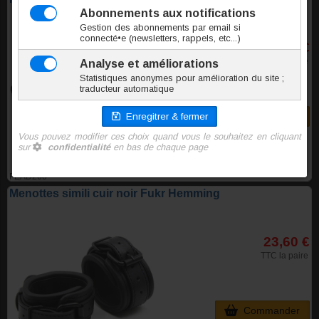
14,30 €
TTC la paire
Commander
FEAD260
Menottes simili cuir noir Fukr Hemming
23,60 €
TTC la paire
Commander