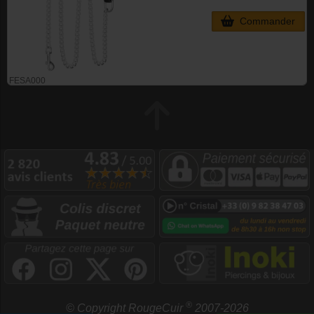
Commander
FESA000
®
© Copyright RougeCuir
2007-2026