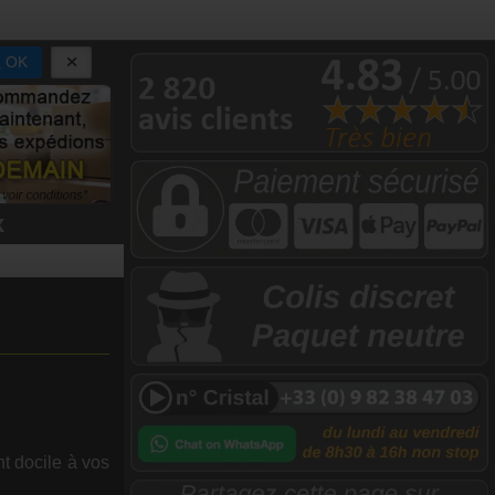
OK
x
t docile à vos