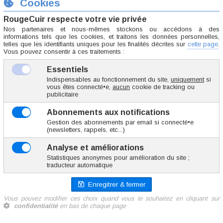
FEAA013-A
175 g
19.75 €
TTC la paire
Ajoute
0 vote
tables acier nickelé
Menottes métal noir