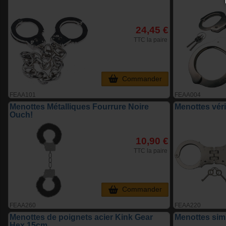
24,45 €
TTC la paire
Commander
FEAA101
FEAA004
Menottes Métalliques Fourrure Noire
Menottes véri
Ouch!
10,90 €
TTC la paire
Commander
FEAA260
FEAA220
Menottes de poignets acier Kink Gear
Menottes simi
Hex 15cm