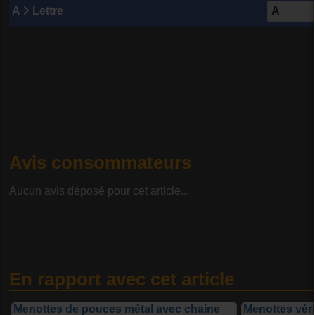
A
Lettre
Avis consommateurs
Aucun avis déposé pour cet article...
En rapport avec cet article
Menottes de pouces métal avec chaine
Menottes véri