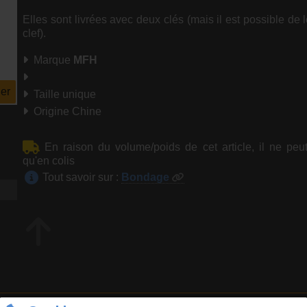
Elles sont livrées avec deux clés (mais il est possible de 
clef).
Marque
MFH
er
Taille unique
Origine Chine
En raison du volume/poids de cet article, il ne peu
qu'en colis
Tout savoir sur :
Bondage