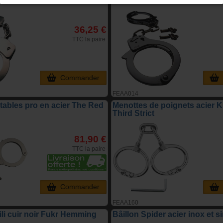
36,25 €
TTC la paire
Commander
FEAA014
tables pro en acier The Red
Menottes de poignets acier K
Third Strict
81,90 €
TTC la paire
Commander
FEAA160
li cuir noir Fukr Hemming
Bâillon Spider acier inox et si