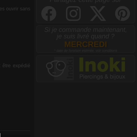
les ouvrir sans
t être expédié