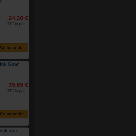
24,30 €
TTC la paire
Commander
ink Gear
35,65 €
TTC la paire
Commander
mili cuir