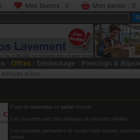
n
Mes favoris :
0
Mon panier :
0
és
•
Offres
•
Déstockage
•
Piercings & Bijou
ntraves et bondage
Paire de
menottes
en
métal
chromé.
5
€
Ces menottes sont des répliques de menottes réelles.
aire
Ces menottes permettent de rendre votre soumis totalemen
ordres.