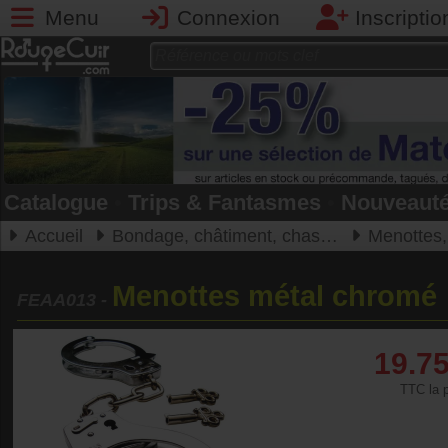
Menu
Connexion
Inscriptio
Catalogue
•
Trips & Fantasmes
•
Nouveaut
Accueil
Bondage, châtiment, chasteté
Menottes, e
Menottes métal chromé
FEAA013
-
19.7
TTC la p