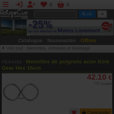
0
0
OK
Catalogue
•
Nouveautés
•
Offres
Voir tout :
Menottes, entraves et bondage
Menottes de poignets acier Kink
FEAA161
-
Gear Hex 15cm
42.10
€
TTC la paire
Commander