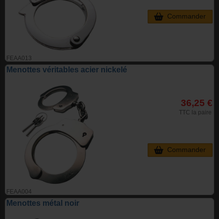
Commander
FEAA013
Menottes véritables acier nickelé
36,25 €
TTC la paire
Commander
FEAA004
Menottes métal noir