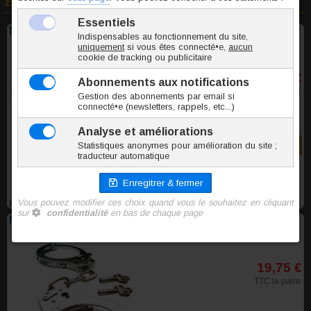
En rapport avec cet article
Menottes de pouces métal avec chaine
24,45 €
TTC la paire
Commander
FEAA101
Menottes métal chromé
19,75 €
TTC la paire