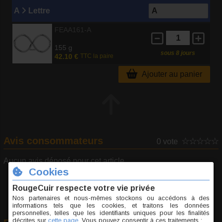
A
Lettre
FEAA161-A
155 g
sous 8 jours
42.10 €
TTC la paire
Ajouter au panier
Avis consommateurs
0 vote
Aucun avis déposé pour cet article...