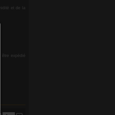
idité et de la
t être expédié