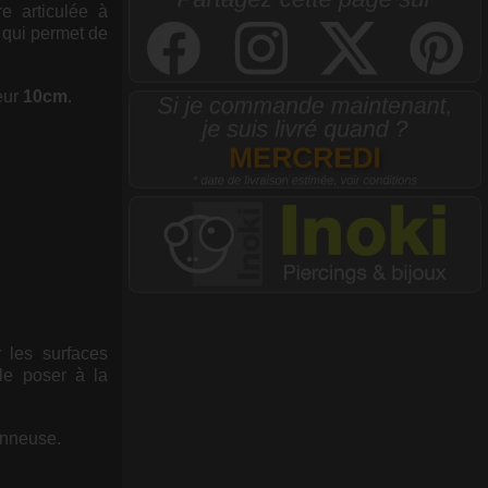
e articulée à
t qui permet de
eur
10cm
.
 les surfaces
le poser à la
onneuse.