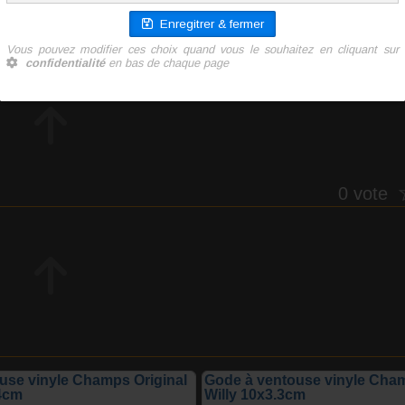
188 g
15.20 €
TTC l'unité
Ajoute
0 vote
use vinyle Champs Original
Gode à ventouse vinyle Cham
4cm
Willy 10x3.3cm