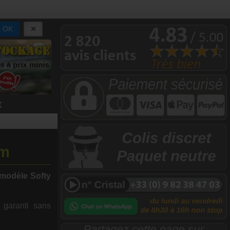
OK
x
cm
modèle Softy
 garanti sans