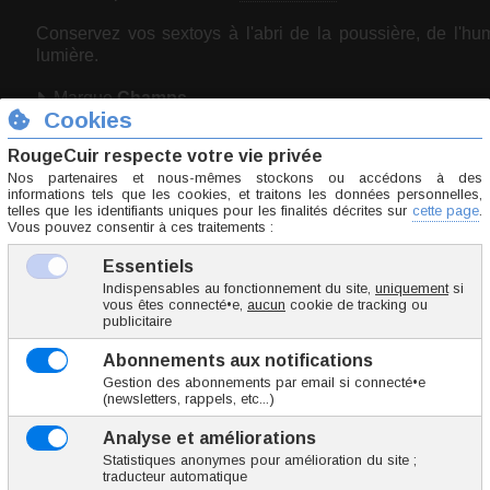
Conservez vos sextoys à l'abri de la poussière, de l'hum
lumière.
Marque
Champs
TPE
Taille unique
Origine Chine
En raison du volume/poids de cet article, il ne peu
qu'en colis
Tout savoir sur :
Pénétration anale
FGRU060-3