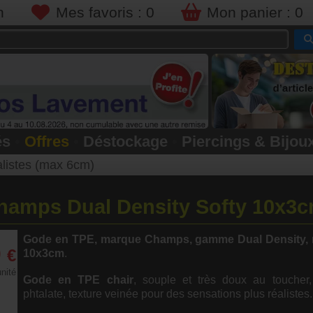
n
Mes favoris :
0
Mon panier :
0
és
•
Offres
•
Déstockage
•
Piercings & Bijou
listes (max 6cm)
hamps Dual Density Softy 10x3
Gode en TPE, marque Champs, gamme Dual Density, 
0
€
10x3cm
.
unité
Gode en TPE chair
, souple et très doux au toucher,
phtalate, texture veinée pour des sensations plus réalistes.