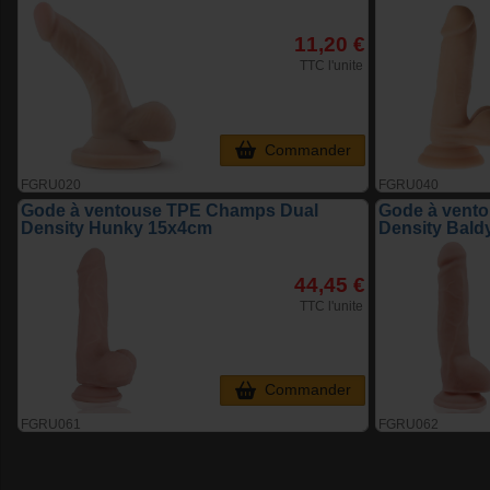
11,20 €
TTC l'unite
Commander
FGRU020
FGRU040
Gode à ventouse TPE Champs Dual
Gode à vent
Density Hunky 15x4cm
Density Bald
44,45 €
TTC l'unite
Commander
FGRU061
FGRU062