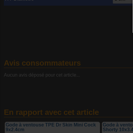
Avis consommateurs
Aucun avis déposé pour cet article...
En rapport avec cet article
Gode à ventouse TPE Dr Skin Mini Cock
Gode à vento
9x2.4cm
Shorty 10x3.