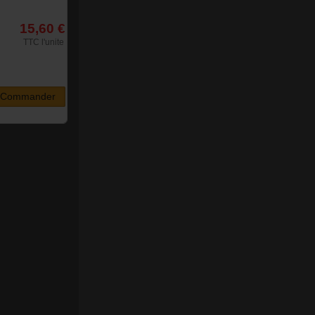
15,60 €
TTC l'unite
Commander