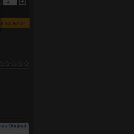
r au panier
ps Original