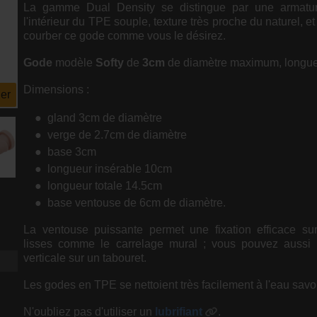
La gamme Dual Density se distingue par une armatur
l'intérieur du TPE souple, texture très proche du naturel, e
courber ce gode comme vous le désirez.
Gode
modèle
Softy
de
3cm
de diamètre maximum, longu
Dimensions :
er
gland 3cm de diamètre
verge de 2.7cm de diamètre
base 3cm
longueur insérable 10cm
longueur totale 14.5cm
base ventouse de 6cm de diamètre.
La ventouse puissante permet une fixation efficace sur
lisses comme le carrelage mural ; vous pouvez aussi 
verticale sur un tabouret.
Les godes en TPE se nettoient très facilement à l'eau sav
N'oubliez pas d'utiliser un
lubrifiant
.