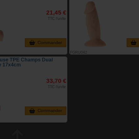
21,45 €
TTC l'unite
Commander
FGRU042
ouse TPE Champs Dual
y 17x4cm
33,70 €
TTC l'unite
Commander