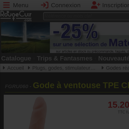
Menu
Connexion
Inscriptio
Catalogue
•
Trips & Fantasmes
•
Nouveaut
Accueil
Plugs, godes, stimulateurs, boules de geishas
Godes réa
Gode à ventouse TPE C
FGRU060
-
15.2
TTC l'