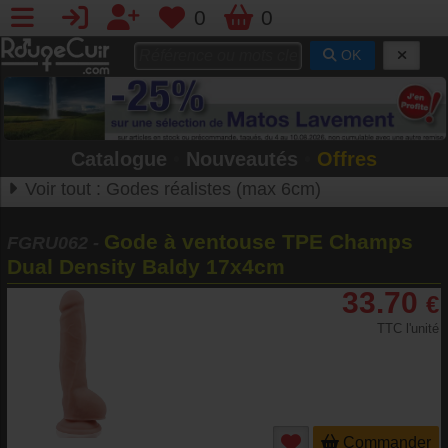
0
0
OK
Catalogue
•
Nouveautés
•
Offres
Voir tout :
Godes réalistes (max 6cm)
Gode à ventouse TPE Champs
FGRU062
-
Dual Density Baldy 17x4cm
33.70
€
TTC l'unité
Commander