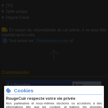
TPE
Taille unique
Origine Chine
En raison du volume/poids de cet article, il ne peut être
expédié qu'en colis
Tout savoir sur :
Pénétration anale
Commander
A
Diamètre
FGRU062-4
434 g
33.70 €
TTC l'unité