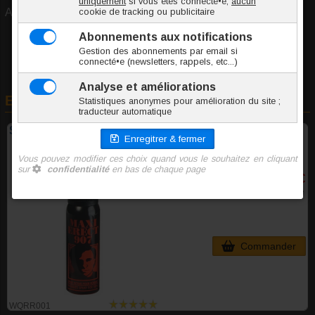
Aucun avis déposé pour cet article...
En rapport avec cet article
Spray intime pour homme Maxi Erect 907
12,00 €
TTC l'unite
Commander
WQRR001