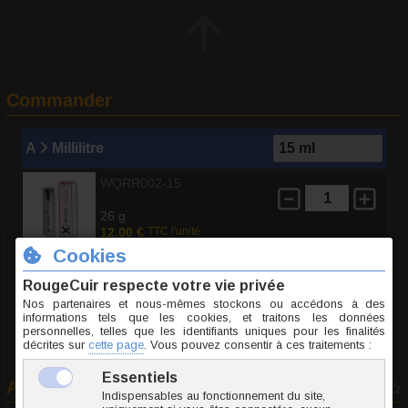
Commander
A
Millilitre
WQRR002-15
26 g
12.00 €
TTC l'unité
Ajouter au panier
Avis consommateurs
0 vote