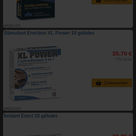
Commander
WQGL001
Stimulant Erection XL Power 10 gélules
35,70 €
TTC le lot
Commander
WQGL003
Instant Erect 10 gélules