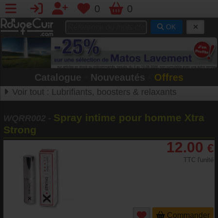
0
0
OK
Catalogue
•
Nouveautés
•
Offres
Voir tout :
Lubrifiants, boosters & relaxants
Spray intime pour homme Xtra
WQRR002
-
Strong
12.00
€
TTC l'unité
Commander