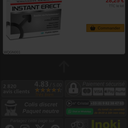
28,25 €
TTC le lot
Commander
WQGN001