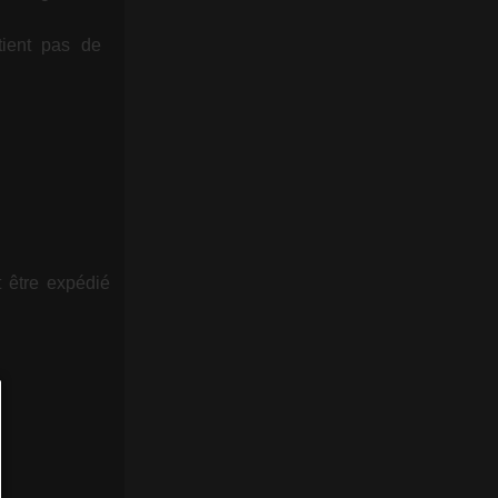
ntient pas de
t être expédié