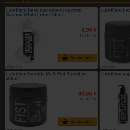
Lubrifiant base eau aspect sperme
Lubrifiant hy
Nanami White Lube 150ml
8,90 €
TTC l'unite
Commander
WSPA501
WSPM801
Lubrifiant hybride Mr B Fist Sensitive
Lubrifiant a
500ml
40,35 €
TTC l'unite
Commander