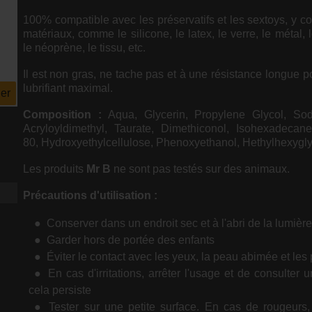
100% compatible avec les préservatifs et les sextoys, y co
matériaux, comme le silicone, le latex, le verre, le métal,
le néoprène, le tissu, etc.
Il est non gras, ne tache pas et à une résistance longue p
lubrifiant maximal.
er
Composition :
Aqua, Glycerin, Propylene Glycol, Sod
Acryloyldimethyl, Taurate, Dimethiconol, Isohexadecane
80, Hydroxyethylcellulose, Phenoxyethanol, Hethylhexygly
Les produits
Mr B
ne sont pas testés sur des animaux.
Précautions d'utilisation :
Conserver dans un endroit sec et à l'abri de la lumière
Garder hors de portée des enfants
Éviter le contact avec les yeux, la peau abimée et les 
En cas d'irritations, arrêter l'usage et de consulter 
cela persiste
Tester sur une petite surface. En cas de rougeurs,