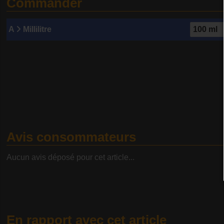
Commander
A
Millilitre
Avis consommateurs
Aucun avis déposé pour cet article...
En rapport avec cet article