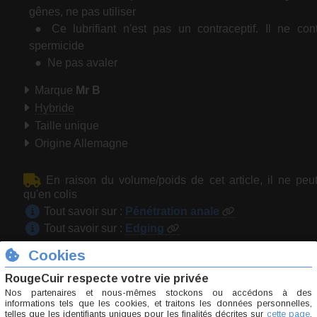
gênes, ne pas utiliser
Ce lubrifiant n'est pas un contraceptif. Il ne co
spermicide
Ne pas avaler
Marque
Mr B
Hybride
Taille unique
Origine Allemagne
En raison du volume/poids de cet article, il ne peu
qu'en colis
Tout savoir sur :
Pénétration anale
Tout savoir sur :
Edging