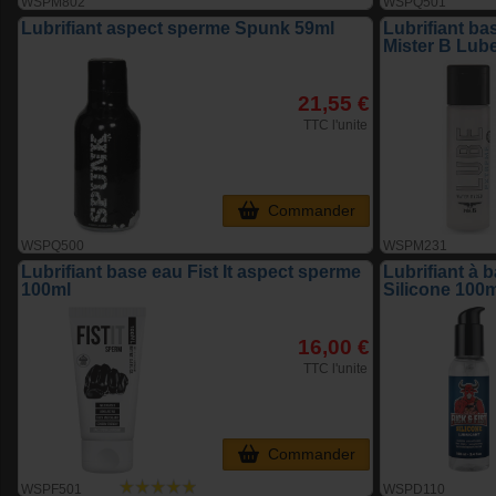
WSPM802
WSPQ501
Lubrifiant aspect sperme Spunk 59ml
Lubrifiant ba
Mister B Lub
21,55 €
TTC l'unite
Commander
WSPQ500
WSPM231
Lubrifiant base eau Fist It aspect sperme
Lubrifiant à 
100ml
Silicone 100
16,00 €
TTC l'unite
Commander
WSPF501
WSPD110