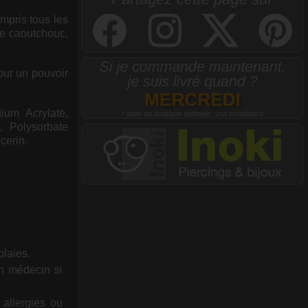
mpris tous les
 le caoutchouc,
our un pouvoir
ium Acrylate,
, Polysorbate
cerin.
plaies.
un médecin si
 allergies ou