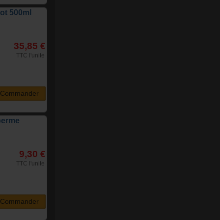
Hot 500ml
35,85 €
TTC l'unite
Commander
perme
9,30 €
TTC l'unite
Commander