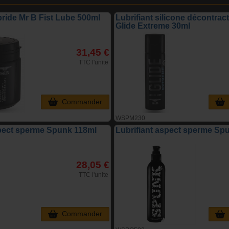
bride Mr B Fist Lube 500ml
Lubrifiant silicone décontrac
Glide Extreme 30ml
31,45 €
TTC l'unite
Commander
WSPM230
spect sperme Spunk 118ml
Lubrifiant aspect sperme Sp
28,05 €
TTC l'unite
Commander