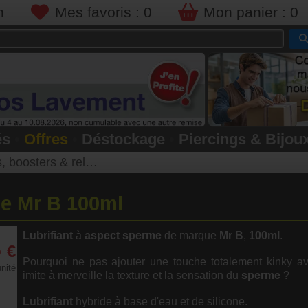
n
Mes favoris :
0
Mon panier :
0
és
•
Offres
•
Déstockage
•
Piercings & Bijou
 boosters & relaxants
me Mr B 100ml
Lubrifiant
à
aspect sperme
de marque
Mr B
,
100ml
.
5
€
Pourquoi ne pas ajouter une touche totalement kinky av
unité
imite à merveille la texture et la sensation du
sperme
?
Lubrifiant
hybride à base d'eau et de silicone.