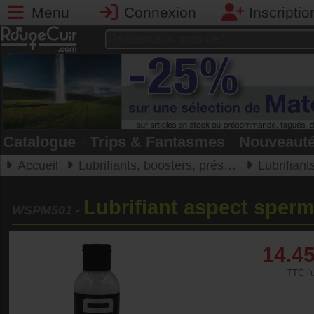
Menu
Connexion
Inscriptio
Catalogue
•
Trips & Fantasmes
•
Nouveaut
Accueil
Lubrifiants, boosters, préservatifs
Lubrifiants,
Lubrifiant aspect sper
WSPM501
-
14.4
TTC l'