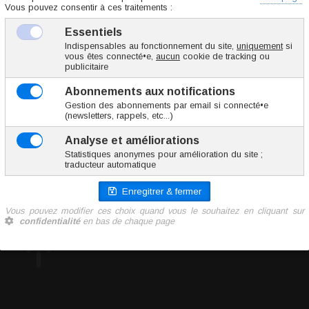
WSPM501-100
135 g
14.45 €
TTC l'unité
Ajoute
0 vote