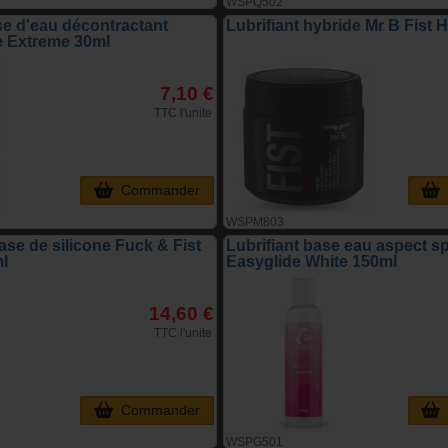
WSPQ502
se d'eau décontractant
Lubrifiant hybride Mr B Fist 
e Extreme 30ml
7,10 €
TTC l'unite
Commander
WSPM803
base de silicone Fuck & Fist
Lubrifiant base eau aspect s
ml
Easyglide White 150ml
14,60 €
TTC l'unite
Commander
WSPG501