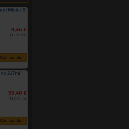
tant Mister B
9,45 €
TTC l'unite
Commander
unk 237ml
39,40 €
TTC l'unite
Commander